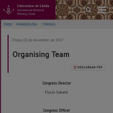
Go
Universitat de Lleida
to
International Medieval
the
Meeting Lleida
main
content
Home
/
Organising Team
/
Pàgina 1
of
the
page
Friday, 03 de November de 2017
Organising Team
DESCARGAR PDF
Congress Director
Flocel Sabaté
Congress Officer