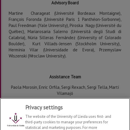
Advisory Board
Martine Charageat (Université Bordeaux Montaigne),
François Foronda (Université Paris 1 Panthéon-Sorbonne),
Paul Freedman (Yale University), Piroska Nagy (Université du
Québec), Mariarosaria Salerno (Universitá degli Studi di
Calabria), Núria Silleras Fernández (University of Colorado
Boulder), Kurt Villads-Jensen (Stockholm University),
Hermínia Vilar (Universidade de Evora), Przemyslaw
Wiszenski (Wroclaw University).
Assistance Team
Paola Morosin, Enric Orfila, Sergi Rexach, Sergi Tella, Martí
Vilamajó
Privacy settings
The website of the University of Lleida uses first- and
third-party cookies to manage your preferences for
statistical and marketing purposes. For more